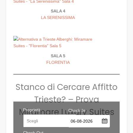
SALA 4
LA SERENISSIMA
SALA 5
FLORENTIA
Stanco di Cercare Affitto
Trieste? – Prova
Miramare Luxury Suites
Proprietà
Check-In
...
Check-Out